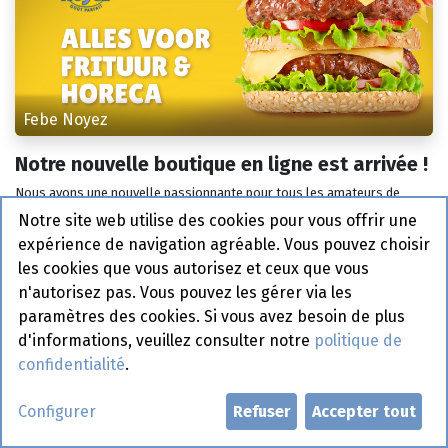
Febe Noyez
Notre nouvelle boutique en ligne est arrivée !
Nous avons une nouvelle passionnante pour tous les amateurs de
snacks : notre toute nouvelle boutique en ligne est en ligne ! Chez
Notre site web utilise des cookies pour vous offrir une
Noyez Snacks, nous voulons qu'il soit aussi facile que possible pour ...
expérience de navigation agréable. Vous pouvez choisir
14 oct. 2024
les cookies que vous autorisez et ceux que vous
n'autorisez pas. Vous pouvez les gérer via les
paramètres des cookies. Si vous avez besoin de plus
d'informations, veuillez consulter notre
politique de
confidentialité
.
Configurer
Refuser
Accepter tout