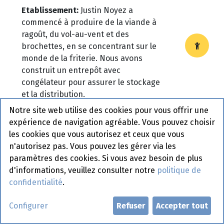
Etablissement:
Justin Noyez a
commencé à produire de la viande à
ragoût, du vol-au-vent et des
brochettes, en se concentrant sur le
monde de la friterie. Nous avons
construit un entrepôt avec
congélateur pour assurer le stockage
et la distribution.
Notre site web utilise des cookies pour vous offrir une
expérience de navigation agréable. Vous pouvez choisir
les cookies que vous autorisez et ceux que vous
1990
n'autorisez pas. Vous pouvez les gérer via les
paramètres des cookies. Si vous avez besoin de plus
d'informations, veuillez consulter notre
politique de
Nouvelles étapes
:
Son fils, Wim, a
confidentialité
.
rejoint l'entreprise, ce qui a entraîné
Configurer
Refuser
Accepter tout
une croissance importante. Wim s'est
occupé principalement des ventes.