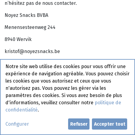
n’hésitez pas de nous contacter.
Noyez Snacks BVBA
Menensesteenweg 244
8940 Wervik
kristof@noyezsnacks.be
But du traitement des vos données
Notre site web utilise des cookies pour vous offrir une
expérience de navigation agréable. Vous pouvez choisir
Vos données personnelles sont traitées par la société
les cookies que vous autorisez et ceux que vous
Noyez afin de:
n'autorisez pas. Vous pouvez les gérer via les
paramètres des cookies. Si vous avez besoin de plus
vous contacter si vous avez rempli notre formulaire
d'informations, veuillez consulter notre
politique de
de contact.
confidentialité
.
vous envoyer des invitations ou des lettres
circuliares (si vous les désirez)
Configurer
Refuser
Accepter tout
Afin de obtenir ces objectifs, nous pouvons vous