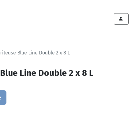
ints de vente
Export
Deals
Devenir cliënt
riteuse Blue Line Double 2 x 8 L
Blue Line Double 2 x 8 L
e