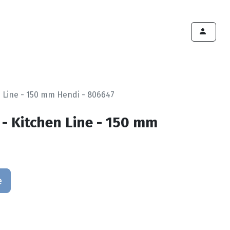
ints de vente
Export
Deals
Devenir cliënt
n Line - 150 mm Hendi - 806647
 - Kitchen Line - 150 mm
e