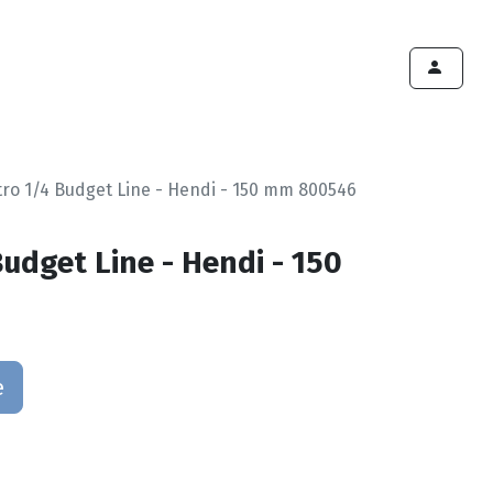
ints de vente
Export
Deals
Devenir cliënt
ro 1/4 Budget Line - Hendi - 150 mm 800546
udget Line - Hendi - 150
e