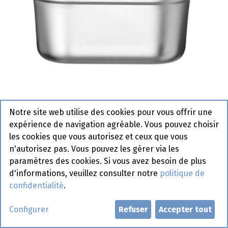
Notre site web utilise des cookies pour vous offrir une
expérience de navigation agréable. Vous pouvez choisir
Bac Gastro 1/2 - Kitchen Line -
les cookies que vous autorisez et ceux que vous
Hendi - 150 mm 806340
n'autorisez pas. Vous pouvez les gérer via les
paramètres des cookies. Si vous avez besoin de plus
Actif
d'informations, veuillez consulter notre
politique de
confidentialité
.
Demander un compte
Configurer
Refuser
Accepter tout