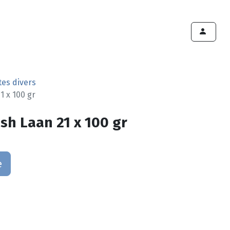
ints de vente
Export
Deals
Devenir cliënt
tes divers
1 x 100 gr
sh Laan 21 x 100 gr
e