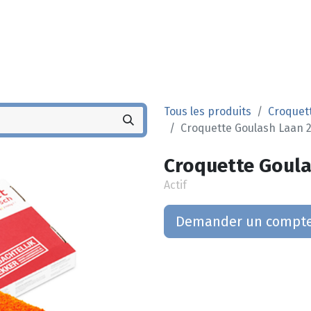
Noyez
Boutique
Po
Tous les produits
Croquet
Croquette Goulash Laan 2
Croquette Goula
Actif
Demander un compt