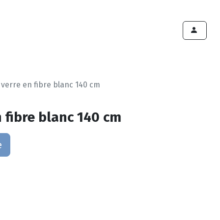
ints de vente
Export
Deals
Devenir cliënt
 verre en fibre blanc 140 cm
n fibre blanc 140 cm
e