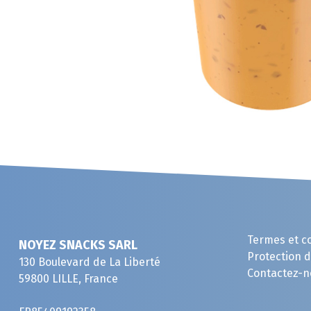
Termes et c
NOYEZ SNACKS SARL
Protection 
130 Boulevard de La Liberté
Contactez-n
59800 LILLE, France