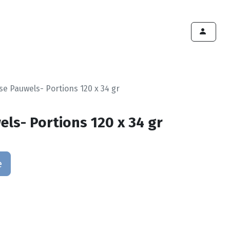
ints de vente
Export
Deals
Devenir cliënt
e Pauwels- Portions 120 x 34 gr
ls- Portions 120 x 34 gr
e