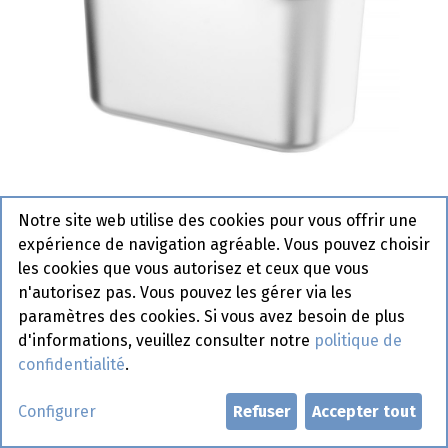
Notre site web utilise des cookies pour vous offrir une
expérience de navigation agréable. Vous pouvez choisir
Bac Gastro 1/3- Budget Line -
les cookies que vous autorisez et ceux que vous
Hendi - 200 mm 800454
n'autorisez pas. Vous pouvez les gérer via les
paramètres des cookies. Si vous avez besoin de plus
Actif
d'informations, veuillez consulter notre
politique de
confidentialité
.
Demander un compte
Configurer
Refuser
Accepter tout