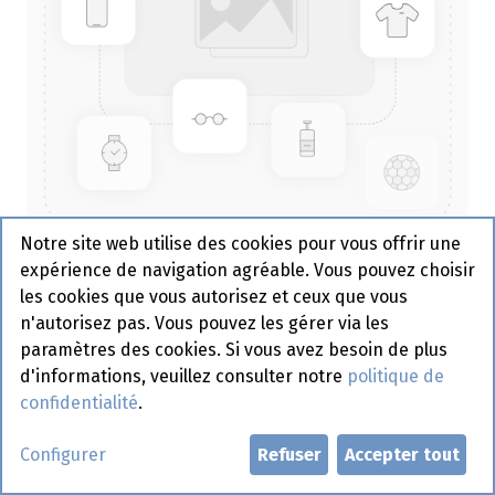
Notre site web utilise des cookies pour vous offrir une
expérience de navigation agréable. Vous pouvez choisir
557853 Dispencer Flacon
les cookies que vous autorisez et ceux que vous
Transparant 3 x 35cl 3 pcs
n'autorisez pas. Vous pouvez les gérer via les
paramètres des cookies. Si vous avez besoin de plus
Hendi
d'informations, veuillez consulter notre
politique de
Actif
confidentialité
.
Demander un compte
Configurer
Refuser
Accepter tout