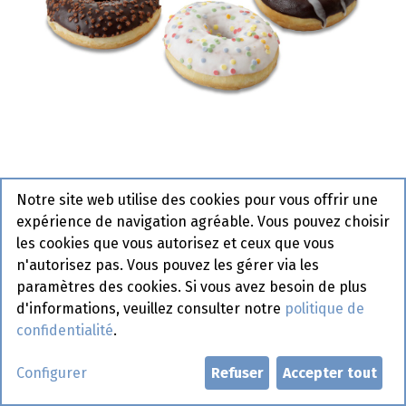
Notre site web utilise des cookies pour vous offrir une
2549 Mix Donuts Pastridor 4 x
expérience de navigation agréable. Vous pouvez choisir
12 x 57 gr
les cookies que vous autorisez et ceux que vous
n'autorisez pas. Vous pouvez les gérer via les
Article de commande
paramètres des cookies. Si vous avez besoin de plus
d'informations, veuillez consulter notre
politique de
Demander un compte
confidentialité
.
Configurer
Refuser
Accepter tout