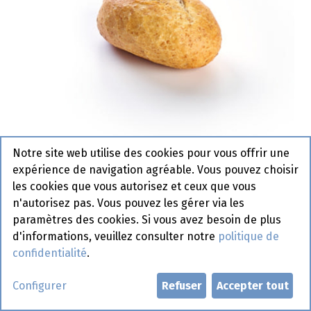
Notre site web utilise des cookies pour vous offrir une
expérience de navigation agréable. Vous pouvez choisir
3356 Petit Pain Restaurant Gris
les cookies que vous autorisez et ceux que vous
La Lorraine 190 x 35 gr
n'autorisez pas. Vous pouvez les gérer via les
paramètres des cookies. Si vous avez besoin de plus
Article de commande
d'informations, veuillez consulter notre
politique de
confidentialité
.
Demander un compte
Configurer
Refuser
Accepter tout