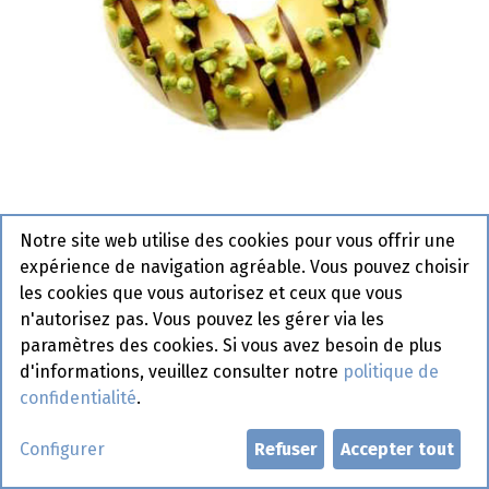
Notre site web utilise des cookies pour vous offrir une
0994 Donut Mucho Pistachio La
expérience de navigation agréable. Vous pouvez choisir
Lorraine 48 x 77 gr
les cookies que vous autorisez et ceux que vous
n'autorisez pas. Vous pouvez les gérer via les
Article de commande
paramètres des cookies. Si vous avez besoin de plus
d'informations, veuillez consulter notre
politique de
Demander un compte
confidentialité
.
Configurer
Refuser
Accepter tout