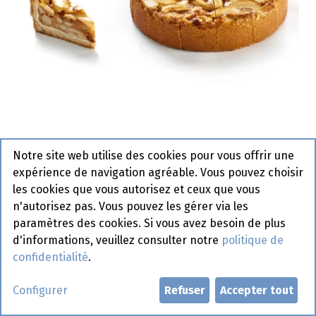
Notre site web utilise des cookies pour vous offrir une
1369 Tarte Maison Pomme La
expérience de navigation agréable. Vous pouvez choisir
Lorraine 14 x 178 gr
les cookies que vous autorisez et ceux que vous
n'autorisez pas. Vous pouvez les gérer via les
Actif
paramètres des cookies. Si vous avez besoin de plus
d'informations, veuillez consulter notre
politique de
Demander un compte
confidentialité
.
Configurer
Refuser
Accepter tout