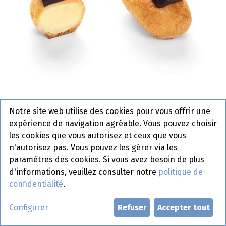
Notre site web utilise des cookies pour vous offrir une
expérience de navigation agréable. Vous pouvez choisir
0110 Mini Eclair Vanilla
les cookies que vous autorisez et ceux que vous
Chocolate La Lorraine 14 x 12 x
n'autorisez pas. Vous pouvez les gérer via les
paramètres des cookies. Si vous avez besoin de plus
18 gr
d'informations, veuillez consulter notre
politique de
Article de commande
confidentialité
.
Demander un compte
Configurer
Refuser
Accepter tout