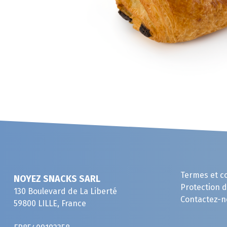
Termes et c
NOYEZ SNACKS SARL
Protection 
130 Boulevard de La Liberté
Contactez-n
59800 LILLE, France