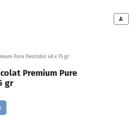
ints de vente
Export
Deals
Devenir cliënt
emium Pure Pastridor 48 x 75 gr
ocolat Premium Pure
5 gr
e