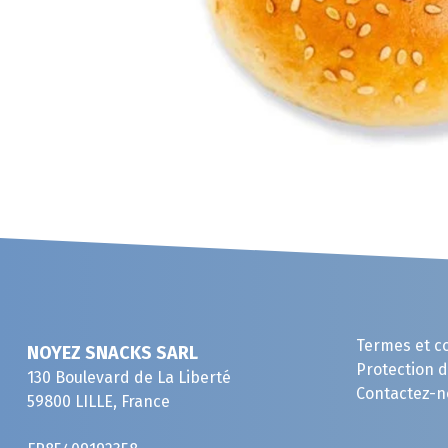
Termes et c
NOYEZ SNACKS SARL
Protection 
130 Boulevard de La Liberté
Contactez-n
59800 LILLE, France