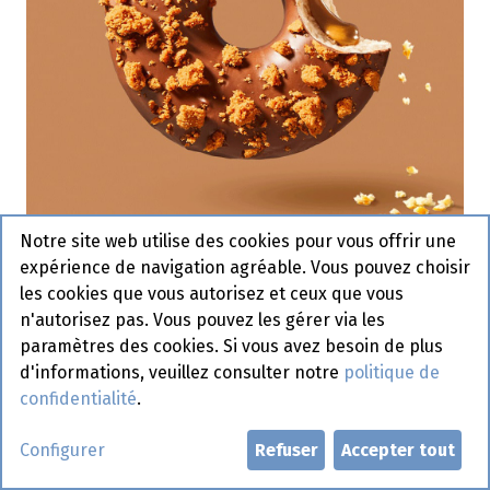
Notre site web utilise des cookies pour vous offrir une
expérience de navigation agréable. Vous pouvez choisir
1193 Donut Lotus Biscoff Gevuld
les cookies que vous autorisez et ceux que vous
/ Kruimelspeculoos La Lorraine
n'autorisez pas. Vous pouvez les gérer via les
paramètres des cookies. Si vous avez besoin de plus
48 x 69 gr
d'informations, veuillez consulter notre
politique de
Article de commande
confidentialité
.
Demander un compte
Configurer
Refuser
Accepter tout