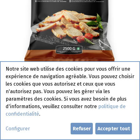
Notre site web utilise des cookies pour vous offrir une
expérience de navigation agréable. Vous pouvez choisir
1015111 Filet Poulet rôti en
les cookies que vous autorisez et ceux que vous
tranche 5 mm - Top Table 2,5 kg
n'autorisez pas. Vous pouvez les gérer via les
paramètres des cookies. Si vous avez besoin de plus
Actif
d'informations, veuillez consulter notre
politique de
confidentialité
.
Demander un compte
Configurer
Refuser
Accepter tout