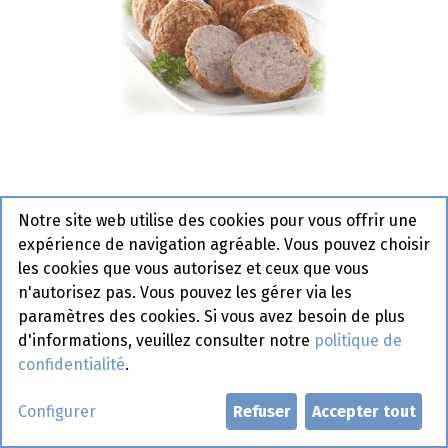
Notre site web utilise des cookies pour vous offrir une
Boulettes Rôti New Vepeli 30 x
expérience de navigation agréable. Vous pouvez choisir
200 gr
les cookies que vous autorisez et ceux que vous
n'autorisez pas. Vous pouvez les gérer via les
Actif
paramètres des cookies. Si vous avez besoin de plus
d'informations, veuillez consulter notre
politique de
Demander un compte
confidentialité
.
Configurer
Refuser
Accepter tout