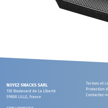
Termes et c
NOYEZ SNACKS SARL
Protection 
130 Boulevard de La Liberté
Contactez-n
59800 LILLE, France