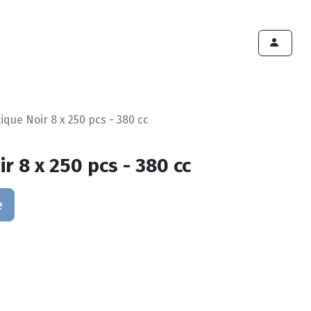
ints de vente
Export
Deals
Devenir cliënt
tique Noir 8 x 250 pcs - 380 cc
ir 8 x 250 pcs - 380 cc
e