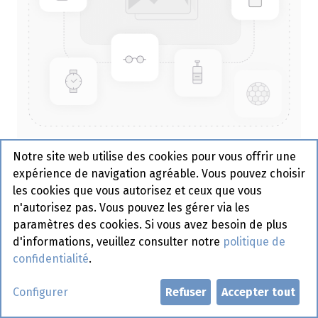
Notre site web utilise des cookies pour vous offrir une
Bac à Spaghetti Noir Rectangle
expérience de navigation agréable. Vous pouvez choisir
1000 cc -12 x 50 pcs
les cookies que vous autorisez et ceux que vous
n'autorisez pas. Vous pouvez les gérer via les
paramètres des cookies. Si vous avez besoin de plus
Demander un compte
d'informations, veuillez consulter notre
politique de
confidentialité
.
Configurer
Refuser
Accepter tout