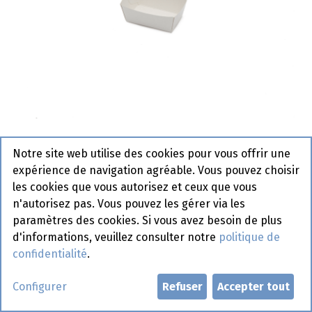
Bac à frites 955 - 1 x 250 pcs (N°
Notre site web utilise des cookies pour vous offrir une
0)
expérience de navigation agréable. Vous pouvez choisir
les cookies que vous autorisez et ceux que vous
Actif
n'autorisez pas. Vous pouvez les gérer via les
paramètres des cookies. Si vous avez besoin de plus
Demander un compte
d'informations, veuillez consulter notre
politique de
confidentialité
.
Configurer
Refuser
Accepter tout