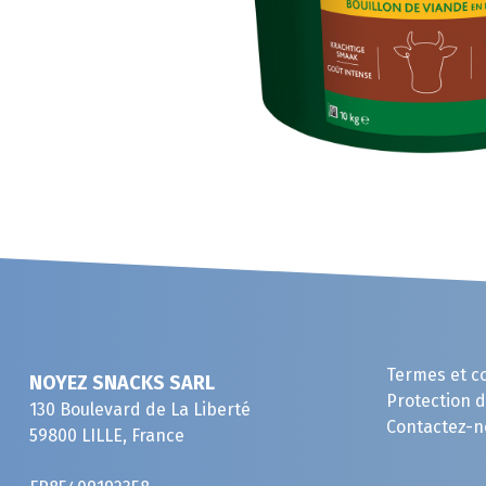
Termes et c
NOYEZ SNACKS SARL
Protection 
130 Boulevard de La Liberté
Contactez-n
59800 LILLE, France