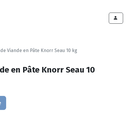
ints de vente
Export
Deals
Devenir cliënt
 de Viande en Pâte Knorr Seau 10 kg
nde en Pâte Knorr Seau 10
e