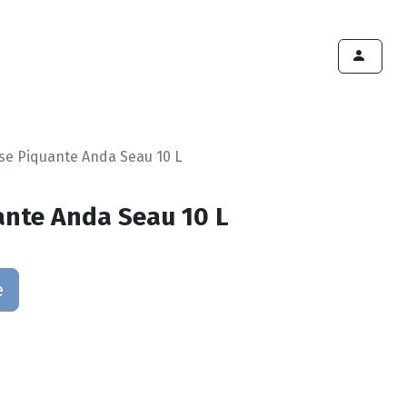
ints de vente
Export
Deals
Devenir cliënt
se Piquante Anda Seau 10 L
nte Anda Seau 10 L
e