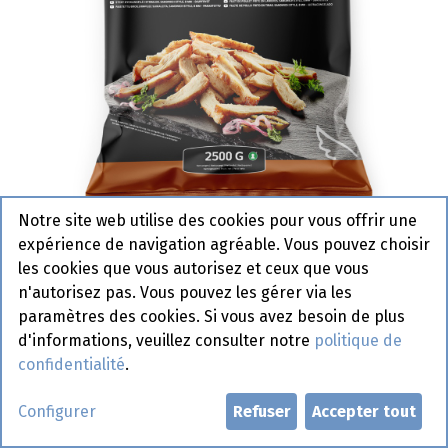
Notre site web utilise des cookies pour vous offrir une
expérience de navigation agréable. Vous pouvez choisir
1014711 Filet Poulet Roti en
les cookies que vous autorisez et ceux que vous
Lamelle 8 mm Sandwich Style
n'autorisez pas. Vous pouvez les gérer via les
paramètres des cookies. Si vous avez besoin de plus
Top Table 2,5 kg
d'informations, veuillez consulter notre
politique de
Actif
confidentialité
.
Demander un compte
Configurer
Refuser
Accepter tout