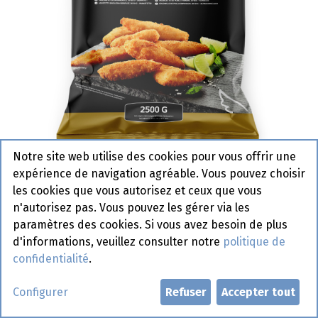
Notre site web utilise des cookies pour vous offrir une
expérience de navigation agréable. Vous pouvez choisir
1026031 Filet de poulet panné
les cookies que vous autorisez et ceux que vous
30 à 50 gr Top Table 2,5 kg
n'autorisez pas. Vous pouvez les gérer via les
paramètres des cookies. Si vous avez besoin de plus
Actif
d'informations, veuillez consulter notre
politique de
confidentialité
.
Demander un compte
Configurer
Refuser
Accepter tout