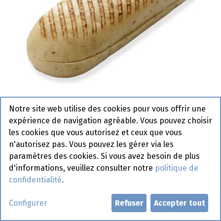
Notre site web utilise des cookies pour vous offrir une
expérience de navigation agréable. Vous pouvez choisir
2470 Panini prégrillé + épices 26
les cookies que vous autorisez et ceux que vous
cm Pastridor 50 x 130 gr
n'autorisez pas. Vous pouvez les gérer via les
paramètres des cookies. Si vous avez besoin de plus
Actif
d'informations, veuillez consulter notre
politique de
confidentialité
.
Demander un compte
Configurer
Refuser
Accepter tout