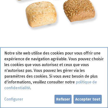
Notre site web utilise des cookies pour vous offrir une
4649 Sandwino Mini
expérience de navigation agréable. Vous pouvez choisir
Assortiment Pastridor 80 x 35
les cookies que vous autorisez et ceux que vous
n'autorisez pas. Vous pouvez les gérer via les
gr
paramètres des cookies. Si vous avez besoin de plus
Article de commande
d'informations, veuillez consulter notre
politique de
confidentialité
.
Demander un compte
Configurer
Refuser
Accepter tout