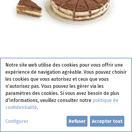
Notre site web utilise des cookies pour vous offrir une
0642 Tiramisu Tondo La
expérience de navigation agréable. Vous pouvez choisir
Lorraine 12 x 90 gr
les cookies que vous autorisez et ceux que vous
n'autorisez pas. Vous pouvez les gérer via les
Article de commande
paramètres des cookies. Si vous avez besoin de plus
d'informations, veuillez consulter notre
politique de
Demander un compte
confidentialité
.
Configurer
Refuser
Accepter tout