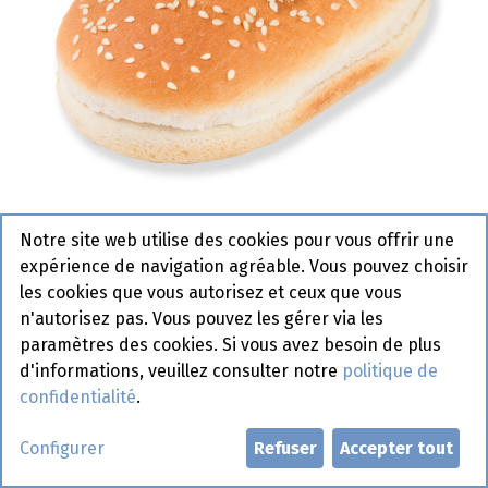
Notre site web utilise des cookies pour vous offrir une
expérience de navigation agréable. Vous pouvez choisir
5385 Pain Hamburger Sésame
les cookies que vous autorisez et ceux que vous
Ovale Pastridor 48 x 67 gr
n'autorisez pas. Vous pouvez les gérer via les
paramètres des cookies. Si vous avez besoin de plus
Fin de vie
d'informations, veuillez consulter notre
politique de
confidentialité
.
Demander un compte
Configurer
Refuser
Accepter tout