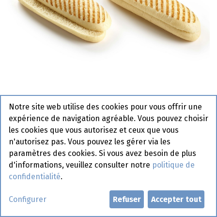
Notre site web utilise des cookies pour vous offrir une
expérience de navigation agréable. Vous pouvez choisir
4410 Panini Prégrillé / Précoupé
les cookies que vous autorisez et ceux que vous
La Lorraine 55 x 110 gr
n'autorisez pas. Vous pouvez les gérer via les
paramètres des cookies. Si vous avez besoin de plus
Article de commande
d'informations, veuillez consulter notre
politique de
confidentialité
.
Demander un compte
Configurer
Refuser
Accepter tout