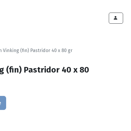
ints de vente
Export
Deals
Devenir cliënt
n Vinking (fin) Pastridor 40 x 80 gr
g (fin) Pastridor 40 x 80
e