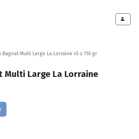
ints de vente
Export
Deals
Devenir cliënt
 Bagnat Multi Large La Lorraine 45 x 110 gr
 Multi Large La Lorraine
e