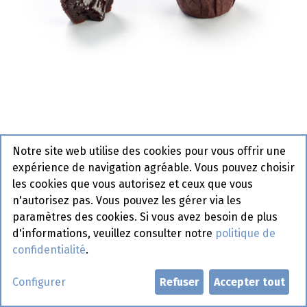
Notre site web utilise des cookies pour vous offrir une
1363 Mini Moelleux La Lorraine
expérience de navigation agréable. Vous pouvez choisir
96 x 25 gr
les cookies que vous autorisez et ceux que vous
n'autorisez pas. Vous pouvez les gérer via les
Article de commande
paramètres des cookies. Si vous avez besoin de plus
d'informations, veuillez consulter notre
politique de
Demander un compte
confidentialité
.
Configurer
Refuser
Accepter tout