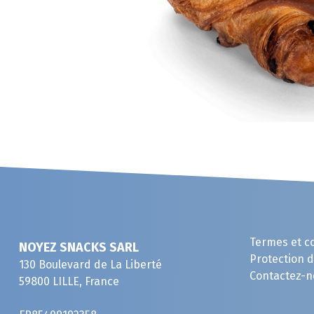
Termes et c
NOYEZ SNACKS SARL
Protection 
130 Boulevard de La Liberté
Contactez-n
59800 LILLE, France