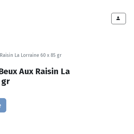
ints de vente
Export
Deals
Devenir cliënt
aisin La Lorraine 60 x 85 gr
Beux Aux Raisin La
 gr
e