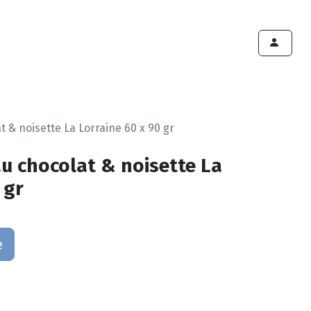
ints de vente
Export
Deals
Devenir cliënt
t & noisette La Lorraine 60 x 90 gr
au chocolat & noisette La
 gr
e