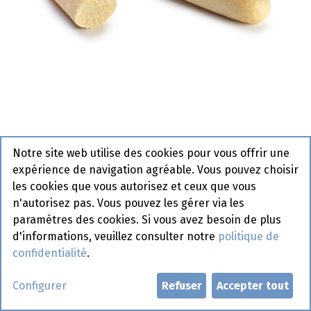
Notre site web utilise des cookies pour vous offrir une
3987 Panini 27cm Blanc La
expérience de navigation agréable. Vous pouvez choisir
Lorraine 50 x 125 gr
les cookies que vous autorisez et ceux que vous
n'autorisez pas. Vous pouvez les gérer via les
Actif
paramètres des cookies. Si vous avez besoin de plus
d'informations, veuillez consulter notre
politique de
Demander un compte
confidentialité
.
Configurer
Refuser
Accepter tout