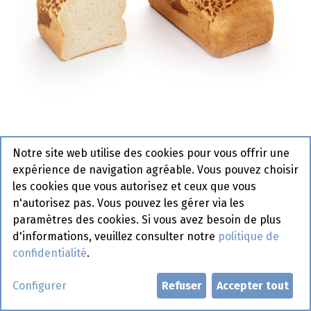
Notre site web utilise des cookies pour vous offrir une
2009 Carré Tigre La Lorraine 6 x
expérience de navigation agréable. Vous pouvez choisir
800 gr
les cookies que vous autorisez et ceux que vous
n'autorisez pas. Vous pouvez les gérer via les
Actif
paramètres des cookies. Si vous avez besoin de plus
d'informations, veuillez consulter notre
politique de
Demander un compte
confidentialité
.
Configurer
Refuser
Accepter tout