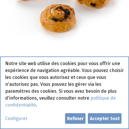
Notre site web utilise des cookies pour vous offrir une
2232 Mini Viennoiserie Pastridor
expérience de navigation agréable. Vous pouvez choisir
3 x 50 x 30 gr
les cookies que vous autorisez et ceux que vous
n'autorisez pas. Vous pouvez les gérer via les
Article de commande
paramètres des cookies. Si vous avez besoin de plus
d'informations, veuillez consulter notre
politique de
Demander un compte
confidentialité
.
Configurer
Refuser
Accepter tout