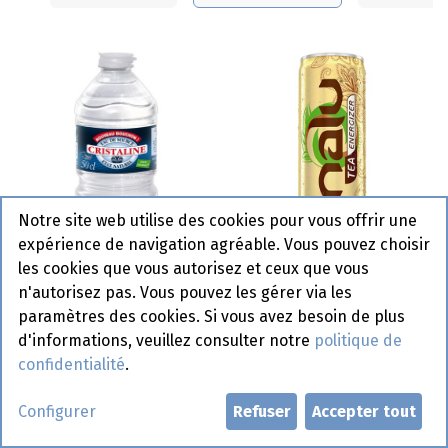
Notre site web utilise des cookies pour vous offrir une
expérience de navigation agréable. Vous pouvez choisir
Nalu Tea Energizer
les cookies que vous autorisez et ceux que vous
Green Tea & Ginger Can
n'autorisez pas. Vous pouvez les gérer via les
Cristaline 24 x 50 cl
24 x 25 cl
paramètres des cookies. Si vous avez besoin de plus
d'informations, veuillez consulter notre
politique de
confidentialité
.
Article de commande
Configurer
Refuser
Accepter tout