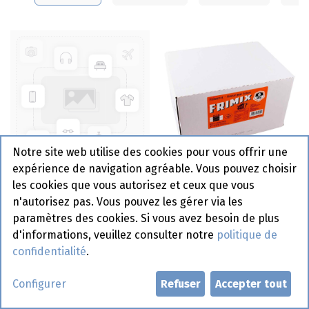
Notre site web utilise des cookies pour vous offrir une
expérience de navigation agréable. Vous pouvez choisir
Frimix Gold Frit Is It 4 x
Frimix Classic Frit Is It 4
les cookies que vous autorisez et ceux que vous
2,5 kg
x 2,5 kg
n'autorisez pas. Vous pouvez les gérer via les
paramètres des cookies. Si vous avez besoin de plus
d'informations, veuillez consulter notre
politique de
confidentialité
.
Configurer
Refuser
Accepter tout