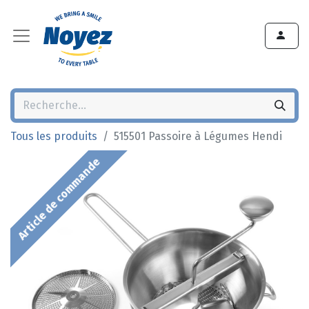
Tous les produits
515501 Passoire à Légumes Hendi
Article de commande