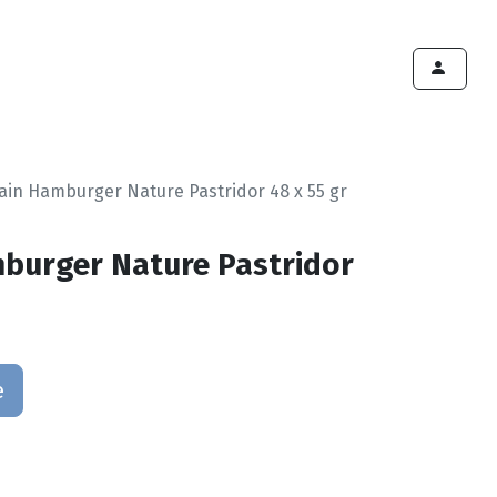
ints de vente
Export
Deals
Devenir cliënt
ain Hamburger Nature Pastridor 48 x 55 gr
burger Nature Pastridor
e