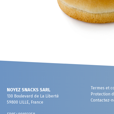
Termes et c
NOYEZ SNACKS SARL
Protection 
130 Boulevard de La Liberté
Contactez-n
59800 LILLE, France