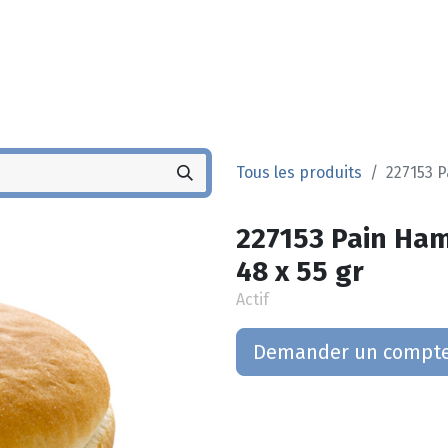
Noyez
Boutique
Po
Tous les produits
227153 P
227153 Pain Ham
48 x 55 gr
Actif
Demander un compt