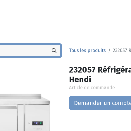
Noyez
Boutique
Po
Tous les produits
232057 R
232057 Réfrigér
Hendi
Article de commande
Demander un compt