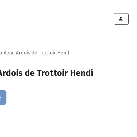
ints de vente
Export
Deals
Devenir cliënt
ableau Ardois de Trottoir Hendi
rdois de Trottoir Hendi
e