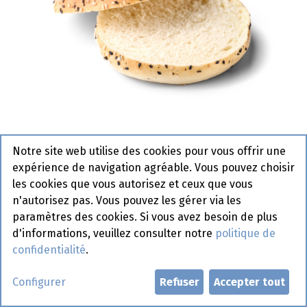
Notre site web utilise des cookies pour vous offrir une
expérience de navigation agréable. Vous pouvez choisir
5176 Pain Brioché Gourmet Mix
les cookies que vous autorisez et ceux que vous
Sésame Précoupé Panesco 50 x
n'autorisez pas. Vous pouvez les gérer via les
paramètres des cookies. Si vous avez besoin de plus
85g
d'informations, veuillez consulter notre
politique de
Actif
confidentialité
.
Configurer
Refuser
Accepter tout
Demander un compte