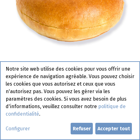
Notre site web utilise des cookies pour vous offrir une
expérience de navigation agréable. Vous pouvez choisir
0310 Mini Potato Hamburger
les cookies que vous autorisez et ceux que vous
Bun Pastridor 3 x 28 x 30 gr
n'autorisez pas. Vous pouvez les gérer via les
paramètres des cookies. Si vous avez besoin de plus
Nouveau
d'informations, veuillez consulter notre
politique de
confidentialité
.
Demander un compte
Configurer
Refuser
Accepter tout